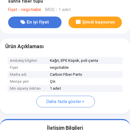
sahte fiber tüpü
Fiyat：negotiable
MOQ：1 adet
En iyi fiyat
Şimdi başvurun
Ürün Açıklaması
Ambalaj bilgileri
Kağıt, EPE Köpük, poli çanta
Fiyat
negotiable
Marka adı
Carbon Fiber Parts
Menşe yeri
Çin
Min sipariş miktarı
1 adet
Daha fazla göster
İletişim Bilgileri