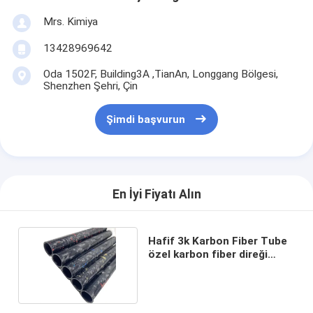
Mrs. Kimiya
13428969642
Oda 1502F, Building3A ,TianAn, Longgang Bölgesi,
Shenzhen Şehri, Çin
Şimdi başvurun
En İyi Fiyatı Alın
Hafif 3k Karbon Fiber Tube
özel karbon fiber direği
sahte fiber tüpü