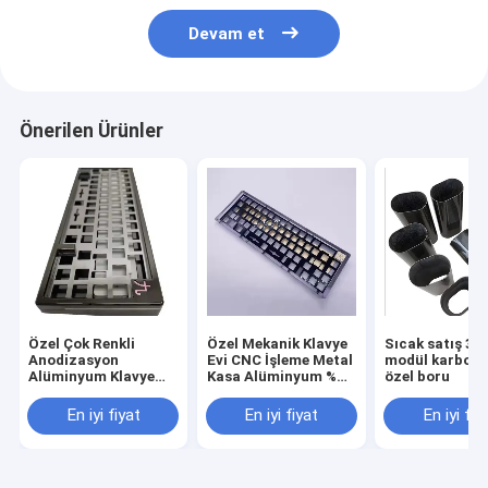
Devam et
Önerilen Ürünler
Özel Çok Renkli
Özel Mekanik Klavye
Sıcak satış 3K
Anodizasyon
Evi CNC İşleme Metal
modül karbon 
Alüminyum Klavye
Kasa Alüminyum %
özel boru
Kutusu Plaka Cnc
60 % 75 için anodize
İşleme Mekanik Cnc
Mekanik Klavye
En iyi fiyat
En iyi fiyat
En iyi fiy
Klavye
Tablosu