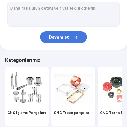
Hassas Sac İmalatı
CNC Otomobil Parçaları
İşlenmiş Karbon Elyaf
Devam et
CNC İşleme İzle Parçaları
3D Baskı Parçaları
Kategorilerimiz
Bisiklet Yedek Parçaları
CNC Plastik Parçalar
CNC Ahşap Parçalar
Silindir Dişli
CNC İşleme Parçaları
CNC Freze parçaları
CNC Torna Par