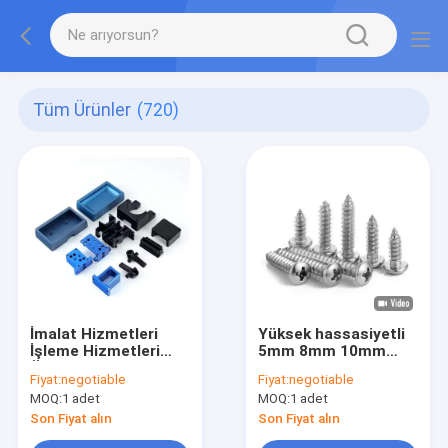
Tüm Ürünler
(720)
İmalat Hizmetleri
Yüksek hassasiyetli
İşleme Hizmetleri
5mm 8mm 10mm
Özel Paslanmaz
12mm kurşun vida ve
Fiyat:
negotiable
Fiyat:
negotiable
Pirinç İşleme Parça
fıstık T5 T6 T8 T10
MOQ:
1 adet
MOQ:
1 adet
Cnc Parça Cnc
T12 Paslanmaz çelik
İşleme Merkezi
Trapezoidal vida
Son Fiyat alın
Son Fiyat alın
Hizmeti Çin Toptan
Bakır fıstıklı kurşun