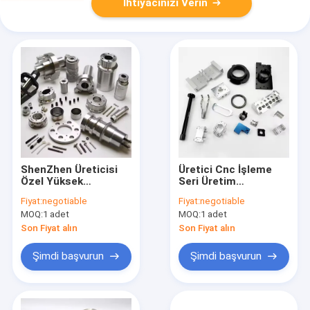
İhtiyacınızı Verin
ShenZhen Üreticisi
Üretici Cnc İşleme
Özel Yüksek
Seri Üretim
Hassasiyetli Cnc
Alüminyum Alaşımlı
Fiyat:
negotiable
Fiyat:
negotiable
Paslanmaz Çelik
İşlenmiş Parçalar
MOQ:
1 adet
MOQ:
1 adet
Bakır Pirinç Cnc
Siyah Eloksal Özel
İşleme Hizmeti
Cnc İşleme Hizmeti
Son Fiyat alın
Son Fiyat alın
Frezeleme Torna
Parçaları
Şimdi başvurun
Şimdi başvurun