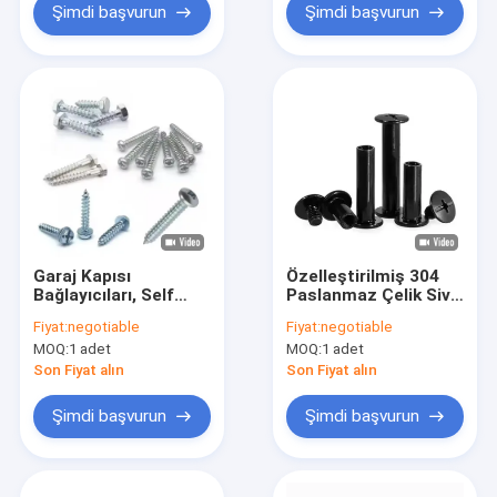
Cnc Parça İşleme
vida
Şimdi başvurun
Şimdi başvurun
Hizmetleri
Garaj Kapısı
Özelleştirilmiş 304
Bağlayıcıları, Self
Paslanmaz Çelik Sivri
Tapper Hinge Screw
Uçlu Set Vidaları M3
Fiyat:
negotiable
Fiyat:
negotiable
With Rubber Washer,
M4 M5 M6 M8 DIN914
MOQ:
1 adet
MOQ:
1 adet
Track Bolts
Konik Uçlu Grub
Vidası Başsız Altıgen
Son Fiyat alın
Son Fiyat alın
Soket Vidaları
Şimdi başvurun
Şimdi başvurun