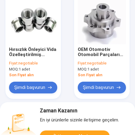
Hırsızlık Önleyici Vida
OEM Otomotiv
Özelleştirilmiş
Otomobil Parçaları
Alüminyum
Alüminyum
Fiyat:
negotiable
Fiyat:
negotiable
Paslanmaz Çelik
Paslanmaz Çelik
MOQ:
1 adet
MOQ:
1 adet
Gömme Başlı
Bakır CNC frezeleme
Güvenlik Vidası CD
İşlenmiş Parçalar için
Son Fiyat alın
Son Fiyat alın
Deseni Kurcalamaya
Özel CNC İşleme
Dayanıklı Vidalar
Servisi
Şimdi başvurun
Şimdi başvurun
Zaman Kazanın
En iyi ürünlerle sizinle iletişime geçelim.