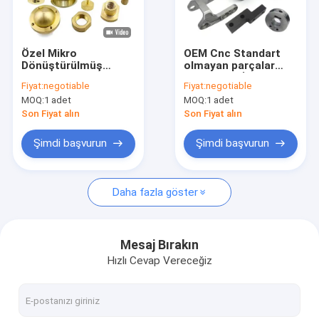
Fabrika turu
Kalite kontrol
Özel Mikro
OEM Cnc Standart
Dönüştürülmüş
olmayan parçalar
Bize Ulaşın
Düzce
Küçük Cnc İşleme
Fiyat:
negotiable
Fiyat:
negotiable
Dönüştürülmüş Bakır
Çelik Alüminyum
MOQ:
1 adet
MOQ:
1 adet
Bakır Metal yedek
frezeleme ve
Haberler
Dönüştürme Mekanik
dönüştürme işleme
Son Fiyat alın
Son Fiyat alın
Parça CNC İşleme
hizmeti
Hizmetleri
Bir teklif isteği
Şimdi başvurun
Şimdi başvurun
Daha fazla göster
CNC İşleme Parçaları
CNC Freze parçaları
Mesaj Bırakın
Hızlı Cevap Vereceğiz
CNC Torna Parçaları
Lazer Kesim Parçaları