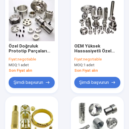
Özel Doğruluk
OEM Yüksek
Prototip Parçaları
Hassasiyetli Özel
Paslanmaz Çelik
Yapım 5 Eksenli CNC
Fiyat:
negotiable
Fiyat:
negotiable
Alüminyum Bakır CNC
İşleme Router DIY
MOQ:
1 adet
MOQ:
1 adet
İşlenmiş Metal Yedek
Parçaları Yağ Gaz
Parçalar Cnc İşleme
Makine Parçaları
Son Fiyat alın
Son Fiyat alın
Hizmetleri
Hassas 5 Eksenli
İşleme Hizmetleri
Şimdi başvurun
Şimdi başvurun
Ev
Ürün:% s
Hakkımızda