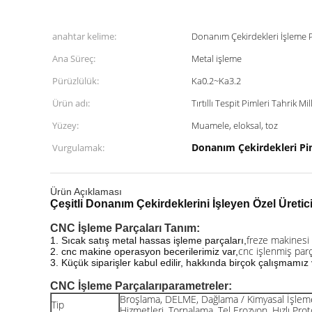
anahtar kelime:
Donanım Çekirdekleri İşleme P
Ana Süreç:
Metal işleme
Pürüzlülük:
Ka0.2~Ka3.2
Ürün adı:
Tırtıllı Tespit Pimleri Tahrik Mil
Yüzey:
Muamele, eloksal, toz
Donanım Çekirdekleri Pim
Vurgulamak:
Ürün Açıklaması
Çeşitli Donanım Çekirdeklerini İşleyen Özel Üretici Tı
CNC İşleme Parçaları
Tanım:
freze makinesi p
1. Sıcak satış metal hassas işleme parçaları,
cnc işlenmiş par
2. cnc makine operasyon becerilerimiz var,
3. Küçük siparişler kabul edilir, hakkında birçok çalışmamız 
CNC İşleme Parçaları
parametreler:
Broşlama, DELME, Dağlama / Kimyasal İşleme
Tip
Hizmetleri, Tornalama, Tel Erozyon, Hızlı Pro