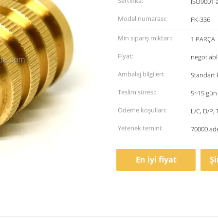
Sertifika:
ISO9001 
Model numarası:
FK-336
Min sipariş miktarı:
1 PARÇA
Fiyat:
negotiabl
Ambalaj bilgileri:
Standart 
Teslim süresi:
5~15 gün
Ödeme koşulları:
L/C, D/P,
Yetenek temini:
70000 ad
En iyi fiyat
Ş