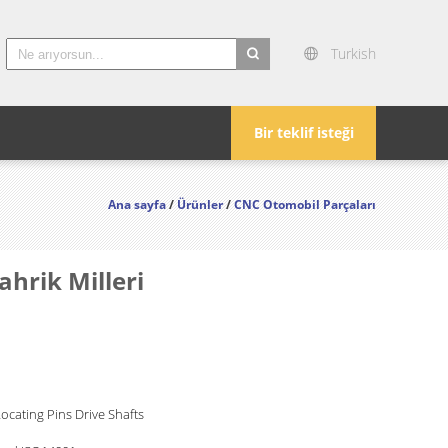
Turkish
search
Bir teklif isteği
Ana sayfa
/
Ürünler
/
CNC Otomobil Parçaları
ahrik Milleri
ocating Pins Drive Shafts