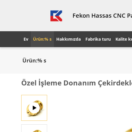
Fekon Hassas CNC Pa
Ev
Ürün:% s
Hakkımızda
Fabrika turu
Kalite k
Ürün:% s
Özel İşleme Donanım Çekirdekleri