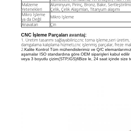
Malzeme
Alüminyum, Pirinç, Bronz, Bakır, Sertleştirilm
Yetenekleri
Çelik, Çelik Alaşımları, Titanyum alaşımı
Mikro İşleme
Mikro İşleme
ya da Değil
Anavatan
Çin
CNC İşleme Parçaları
avantaj:
1. Üretim tasarımı sağlayabiliriz,
cnc torna işleme,
seri üretim,
damgalama kalıplama hizmeti,
cnc işlenmiş parçalar, freze ma
2.
Kalite Kontrol Tüm mühendislerimiz ve Q/C elemanlarımız her
aşamalar
ISO standardına göre.OEM siparişleri kabul edilir 
veya 3 boyutlu çizim
(STP,IGS)fi
Bize le, 24 saat içinde size t