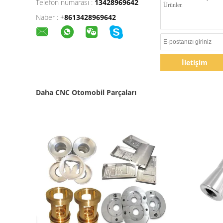
Telefon numarası :
13428969642
Naber :
+
8613428969642
İletişim
Daha CNC Otomobil Parçaları