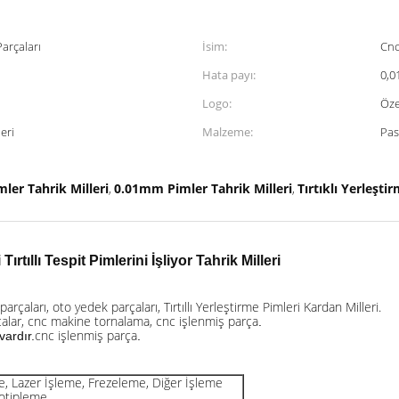
arçaları
İsim:
Cnc
Hata payı:
0,0
Logo:
Öze
leri
Malzeme:
Pas
ler Tahrik Milleri
0.01mm Pimler Tahrik Milleri
Tırtıklı Yerleşti
,
,
rtıllı Tespit Pimlerini İşliyor Tahrik Milleri
arçaları, oto yedek parçaları, Tırtıllı Yerleştirme Pimleri Kardan Milleri.
çalar, cnc makine tornalama, cnc işlenmiş parça
.
cnc işlenmiş parça
vardır.
.
, Lazer İşleme, Frezeleme, Diğer İşleme
totipleme