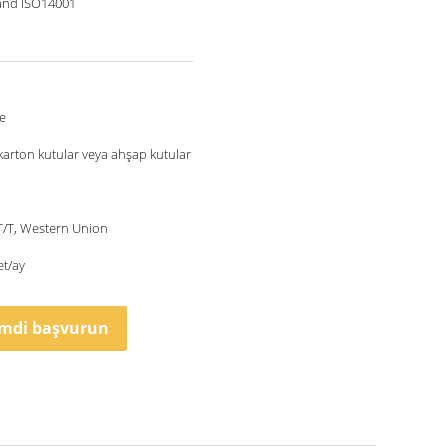
and ISO14001
e
karton kutular veya ahşap kutular
 T/T, Western Union
et/ay
imdi başvurun