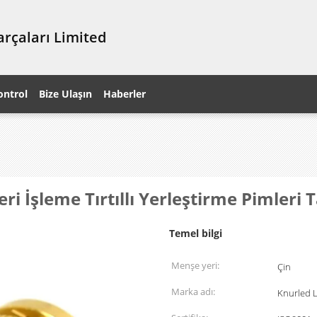
rçaları Limited
ontrol
Bize Ulaşın
Haberler
 İşleme Tırtıllı Yerleştirme Pimleri T
Temel bilgi
Menşe yeri:
Çin
Marka adı:
Knurled L