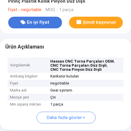
Pirinç Plastik Konik Pinyon Düz Dişli
Fiyat：negotiable
MOQ：1 parça
En iyi fiyat
Şimdi başvurun
Ürün Açıklaması
,
Hassas CNC Torna Parçaları OEM
Vurgulamak
,
CNC Torna Parçaları Düz ​​Dişli
CNC Torna Pinyon Düz Dişli
Ambalaj bilgileri
Karikatür kutuları
Fiyat
negotiable
Marka adı
Gear system
Menşe yeri
Çin
Min sipariş miktarı
1 parça
Daha fazla göster