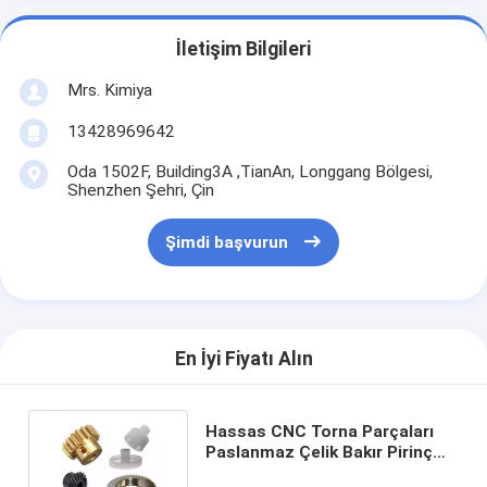
İletişim Bilgileri
Mrs. Kimiya
13428969642
Oda 1502F, Building3A ,TianAn, Longgang Bölgesi,
Shenzhen Şehri, Çin
Şimdi başvurun
En İyi Fiyatı Alın
Hassas CNC Torna Parçaları
Paslanmaz Çelik Bakır Pirinç
Plastik Konik Pinyon Düz Dişli