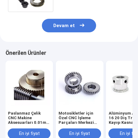
Devam et
Önerilen Ürünler
Paslanmaz Çelik
Motosikletler için
Alüminyum Ala
CNC Makine
Özel CNC İşleme
16 20 Diş Trig
Aksesuarları 0.01mm
Parçaları Merkezi
Kayışı Kasnak
Tolerans Sonsuz
Çelik Pinyon Düz
Tekerlek Şerit
Tekerlek Dişlisi
Dişli
Testere Zama
En iyi fiyat
En iyi fiyat
En iyi fiy
Volan Dişli