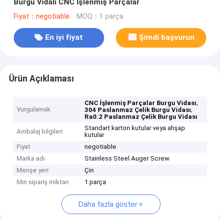
Burgu Vidalı CNC İşlenmiş Parçalar
Fiyat：negotiable
MOQ：1 parça
En iyi fiyat
Şimdi başvurun
Ürün Açıklaması
,
CNC İşlenmiş Parçalar Burgu Vidası
Vurgulamak
,
304 Paslanmaz Çelik Burgu Vidası
Ra0.2 Paslanmaz Çelik Burgu Vidası
Standart karton kutular veya ahşap
Ambalaj bilgileri
kutular
Fiyat
negotiable
Marka adı
Stainless Steel Auger Screw
Menşe yeri
Çin
Min sipariş miktarı
1 parça
Daha fazla göster