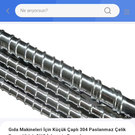
2
/
5
Gıda Makineleri İçin Küçük Çaplı 304 Paslanmaz Çelik