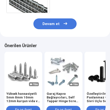
Burgu Vidalı CNC İşlenmiş
Parçalar
Devam et
Önerilen Ürünler
Yüksek hassasiyetli
Garaj Kapısı
Özelleştirilmi
5mm 8mm 10mm
Bağlayıcıları, Self
Paslanmaz Çel
12mm kurşun vida ve
Tapper Hinge Screw
Sivri Uçlu Set
fıstık T5 T6 T8 T10
With Rubber Washer,
Vidaları M3 M
T12 Paslanmaz çelik
Track Bolts
M6 M8 DIN914 
En iyi fiyat
En iyi fiyat
En iyi fiy