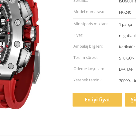
Sertifika:
ISO9001 
Model numarası:
FK-240
Min sipariş miktarı:
1 parça
Fiyat:
negotiabl
Ambalaj bilgileri:
Karikatür
Teslim süresi:
5~8 GÜN
Ödeme koşulları:
D/A, D/P, 
Yetenek temini:
70000 ad
En iyi fiyat
Ş