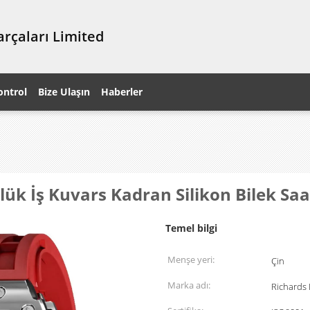
rçaları Limited
ontrol
Bize Ulaşın
Haberler
lük İş Kuvars Kadran Silikon Bilek Saa
Temel bilgi
Menşe yeri:
Çin
Marka adı:
Richards