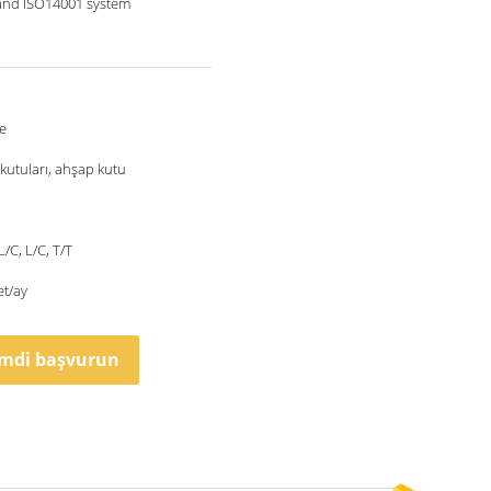
and ISO14001 system
e
 kutuları, ahşap kutu
L/C, L/C, T/T
et/ay
imdi başvurun