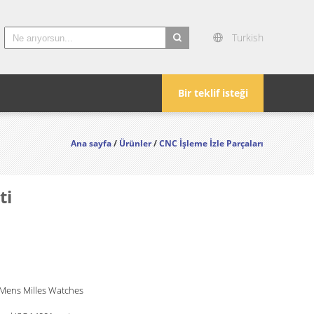
Turkish
search
Bir teklif isteği
Ana sayfa
/
Ürünler
/
CNC İşleme İzle Parçaları
ti
 Mens Milles Watches