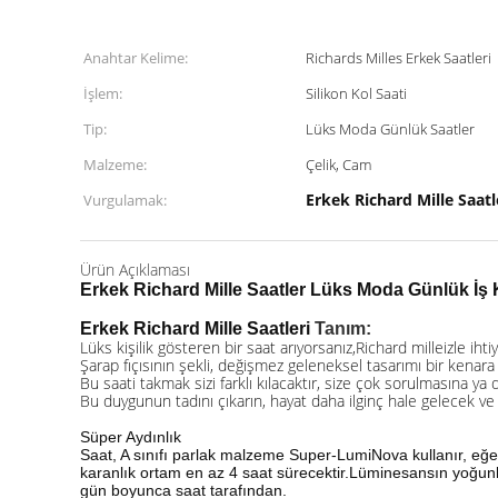
Anahtar Kelime:
Richards Milles Erkek Saatleri
İşlem:
Silikon Kol Saati
Tip:
Lüks Moda Günlük Saatler
Malzeme:
Çelik, Cam
Erkek Richard Mille Saatl
Vurgulamak:
Ürün Açıklaması
Erkek Richard Mille Saatler Lüks Moda Günlük İş 
Erkek Richard Mille Saatleri
Tanım:
Lüks kişilik gösteren bir saat arıyorsanız,
Richard mille
izle ihti
Şarap fıçısının şekli, değişmez geleneksel tasarımı bir kenara 
Bu saati takmak sizi farklı kılacaktır, size çok sorulmasına ya
Bu duygunun tadını çıkarın, hayat daha ilginç hale gelecek ve 
Süper Aydınlık
Saat, A sınıfı parlak malzeme Super-LumiNova kullanır, eğer
karanlık ortam en az 4 saat sürecektir.Lüminesansın yoğunlu
gün boyunca saat tarafından.