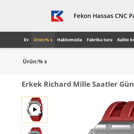
Fekon Hassas CNC Pa
Ev
Ürün:% s
Hakkımızda
Fabrika turu
Kalite k
Ürün:% s
Erkek Richard Mille Saatler Gün