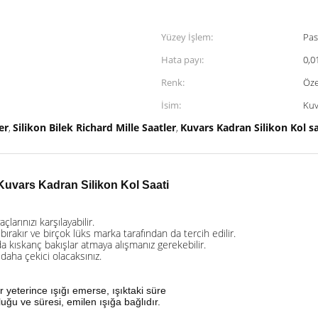
Yüzey İşlem:
Pas
Hata payı:
0,0
Renk:
Öze
İsim:
Kuv
er
Silikon Bilek Richard Mille Saatler
Kuvars Kadran Silikon Kol sa
,
,
Kuvars Kadran Silikon Kol Saati
yaçlarınızı karşılayabilir.
bırakır ve birçok lüks marka tarafından da tercih edilir.
 da kıskanç bakışlar atmaya alışmanız gerekebilir.
daha çekici olacaksınız.
 yeterince ışığı emerse, ışıktaki süre
ğu ve süresi, emilen ışığa bağlıdır.