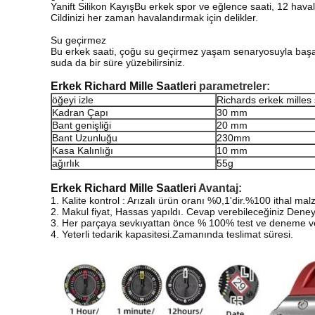
Yani
ft Silikon Kayış
Bu erkek spor ve eğlence saati, 12 havala
Cildinizi her zaman havalandırmak için delikler.
Su geçirmez
Bu erkek saati, çoğu su geçirmez yaşam senaryosuyla başa çı
suda da bir süre yüzebilirsiniz.
Erkek Richard Mille Saatleri
parametreler:
öğeyi izle
Richards erkek milles
Kadran Çapı
30 mm
Bant genişliği
20 mm
Bant Uzunluğu
230mm
Kasa Kalınlığı
10 mm
ağırlık
55g
Erkek Richard Mille Saatleri
Avantaj:
1. Kalite kontrol : Arızalı ürün oranı %0,1'dir.%100 ithal ma
2. Makul fiyat, Hassas yapıldı. Cevap verebileceğiniz Den
3. Her parçaya sevkıyattan önce % 100% test ve deneme ver
4. Yeterli tedarik kapasitesi.Zamanında teslimat süresi.