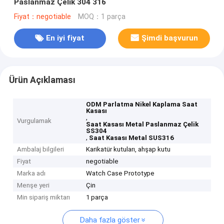
Paslanmaz Çelik 304 316
Fiyat：negotiable
MOQ：1 parça
En iyi fiyat
Şimdi başvurun
Ürün Açıklaması
ODM Parlatma Nikel Kaplama Saat
Kasası
,
Vurgulamak
Saat Kasası Metal Paslanmaz Çelik
SS304
,
Saat Kasası Metal SUS316
Ambalaj bilgileri
Karikatür kutuları, ahşap kutu
Fiyat
negotiable
Marka adı
Watch Case Prototype
Menşe yeri
Çin
Min sipariş miktarı
1 parça
Daha fazla göster