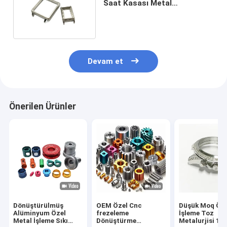
Saat Kasası Metal
Paslanmaz Çelik 304 316
Devam et
Önerilen Ürünler
Dönüştürülmüş
OEM Özel Cnc
Düşük Moq Öze
Alüminyum Özel
frezeleme
İşleme Toz
Metal İşleme Sıkı
Dönüştürme
Metalurjisi 1